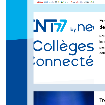
grat
Fe
de
Nou
les
pas 
aoû
fer
L’a
rét
sep
Tr