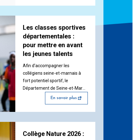
immédiatement mis hors ligne à
titre préventif afin de limiter tout
risque supplémentaire. Cet
Les classes sportives
incident concerne exclusivement
le site…
départementales :
pour mettre en avant
les jeunes talents
Afin d’accompagner les
collégiens seine-et-marnais à
fort potentiel sportif, le
Département de Seine-et-Marne
déploie les Classes Sportives
En savoir plus
Départementales depuis 3 ans.
Dès la rentrée de septembre
2026, 30 classes réparties dans
15 disciplines permettront aux
Collège Nature 2026 :
élèves de renforcer leur