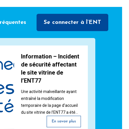
fréquentes
Se connecter à l’ENT
Information – Incident
de sécurité affectant
le site vitrine de
l’ENT77
Une activité malveillante ayant
entraîné la modification
temporaire de la page d’accueil
du site vitrine de l’ENT77 a été
détectée. Dès que cet incident a
En savoir plus
été identifié, le site a été