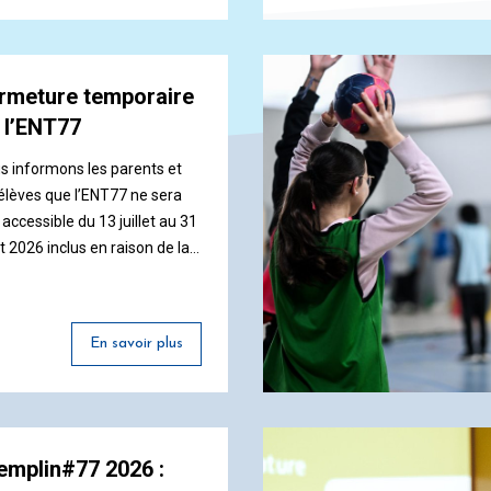
uite.
rmeture temporaire
 l’ENT77
s informons les parents et
 élèves que l’ENT77 ne sera
accessible du 13 juillet au 31
t 2026 inclus en raison de la
meture estivale du service.
ccès à la plateforme sera
abli à compter du mardi 1er
En savoir plus
tembre 2026 à 8h30.
emplin#77 2026 :