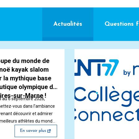
Actualités
Questions 
upe du monde de
noë kayak slalom
r la mythique base
utique olympique de
ires-sur-Marne !
3 au 6 septembre 2026,
ettez-vous dans l’ambiance
venant découvrir et admirer
 meilleurs athlètes du monde,
stade nautique olympique de
En savoir plus
res-sur-Marne. Entrée libre et