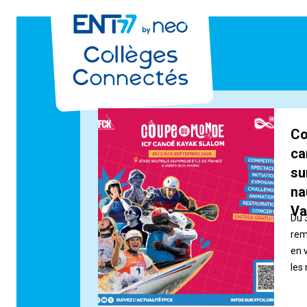
Co
ca
su
na
Va
Du 
rem
en 
les
au 
Vai