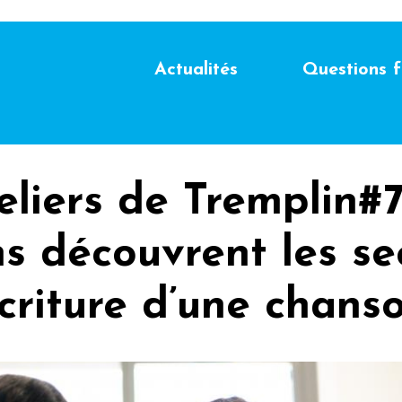
Actualités
Questions 
eliers de Tremplin#77
ns découvrent les se
écriture d’une chans