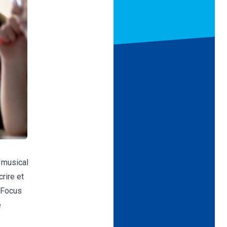
s musical
rire et
. Focus
e